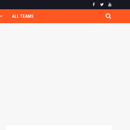
ALL TEAMS