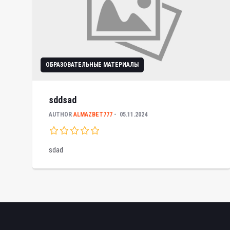
ОБРАЗОВАТЕЛЬНЫЕ МАТЕРИАЛЫ
sddsad
AUTHOR
ALMAZBET777
05.11.2024
sdad