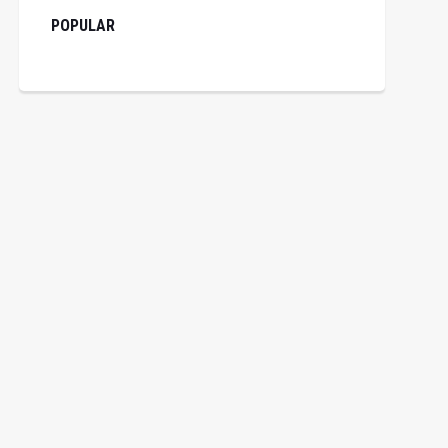
POPULAR